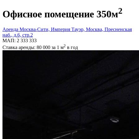
2
Офисное помещение
350
м
Аренда Москва-Сити, Империя Тауэр, Москва, Пресненская
наб., д.6, стр.2
МАП: 2 333 333
2
Ставка аренды: 80 000
за 1 м
в год