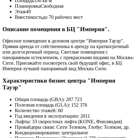
Площадь
350 кв м
Планировка
Свободная
Этаж
49
Вместимость
до 70 рабочих мест
Описание помещения в БЦ "Империя".
Офисное помещение в деловом центре "Империя Тауэр".
Прямая аренда от собственника в аренду на краткосрочный
или долгосрочный период. Светлые помещения с
панорамным остеклением, с прекрасными видами на Москва-
Сити. Приезжайте посмотреть свой будущий офис, в БЦ
Империя лучший панорамный вид Москва Сити.
Характеристики бизнес центра "Империя
Тауэр"
Общая площадь (GBA):
287 723
Полезная площадь (GLA):
152 376
Количество этажей:
60
Год введения в эксплуатацию:
2011
Лифты:
33 скоростных лифта (KONE, Финляндия)
Провайдеры связи:
Сити Телеком, Глобус Телеком, др.
Кондиционирование:
центральное