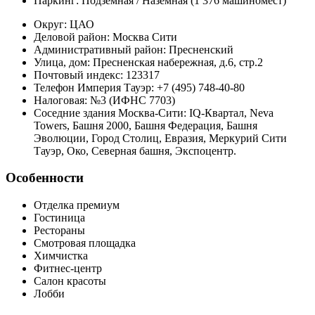
Паркинг:
Подземная / Наземная (1 376 машиномест)
Округ:
ЦАО
Деловой район:
Москва Сити
Административный район:
Пресненский
Улица, дом:
Пресненская набережная, д.6, стр.2
Почтовый индекс:
123317
Телефон Империя Тауэр:
+7 (495) 748-40-80
Налоговая:
№3 (ИФНС 7703)
Соседние здания Москва-Сити:
IQ-Квартал, Neva
Towers, Башня 2000, Башня Федерация, Башня
Эволюции, Город Столиц, Евразия, Меркурий Сити
Тауэр, Око, Северная башня, Экспоцентр.
Особенности
Отделка премиум
Гостиница
Рестораны
Смотровая площадка
Химчистка
Фитнес-центр
Салон красоты
Лобби