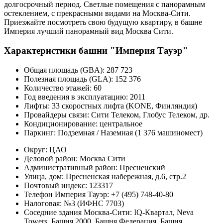
долгосрочный период. Светлые помещения с панорамным
остеклением, с прекрасными видами на Москва-Сити.
Приезжайте посмотреть свою будущую квартиру, в башне
Империя лучший панорамный вид Москва Сити.
Характеристики башни "Империя Тауэр"
Общая площадь (GBA):
287 723
Полезная площадь (GLA):
152 376
Количество этажей:
60
Год введения в эксплуатацию:
2011
Лифты:
33 скоростных лифта (KONE, Финляндия)
Провайдеры связи:
Сити Телеком, Глобус Телеком, др.
Кондиционирование:
центральное
Паркинг:
Подземная / Наземная (1 376 машиномест)
Округ:
ЦАО
Деловой район:
Москва Сити
Административный район:
Пресненский
Улица, дом:
Пресненская набережная, д.6, стр.2
Почтовый индекс:
123317
Телефон Империя Тауэр:
+7 (495) 748-40-80
Налоговая:
№3 (ИФНС 7703)
Соседние здания Москва-Сити:
IQ-Квартал, Neva
Towers, Башня 2000, Башня Федерация, Башня